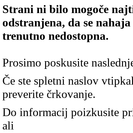
Strani ni bilo mogoče najt
odstranjena, da se nahaja
trenutno nedostopna.
Prosimo poskusite naslednj
Če ste spletni naslov vtipkal
preverite črkovanje.
Do informacij poizkusite pr
ali