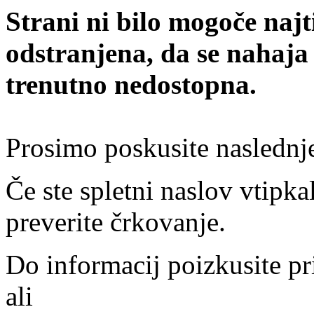
Strani ni bilo mogoče najt
odstranjena, da se nahaja
trenutno nedostopna.
Prosimo poskusite naslednj
Če ste spletni naslov vtipkal
preverite črkovanje.
Do informacij poizkusite pr
ali