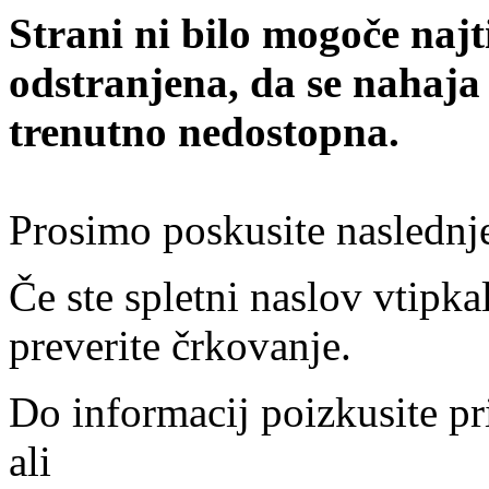
Strani ni bilo mogoče najt
odstranjena, da se nahaja
trenutno nedostopna.
Prosimo poskusite naslednj
Če ste spletni naslov vtipkal
preverite črkovanje.
Do informacij poizkusite pr
ali