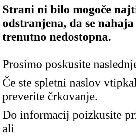
Strani ni bilo mogoče najt
odstranjena, da se nahaja
trenutno nedostopna.
Prosimo poskusite naslednj
Če ste spletni naslov vtipkal
preverite črkovanje.
Do informacij poizkusite pr
ali