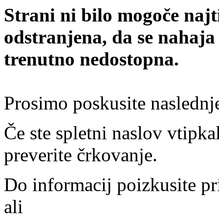
Strani ni bilo mogoče najt
odstranjena, da se nahaja
trenutno nedostopna.
Prosimo poskusite naslednj
Če ste spletni naslov vtipkal
preverite črkovanje.
Do informacij poizkusite pr
ali