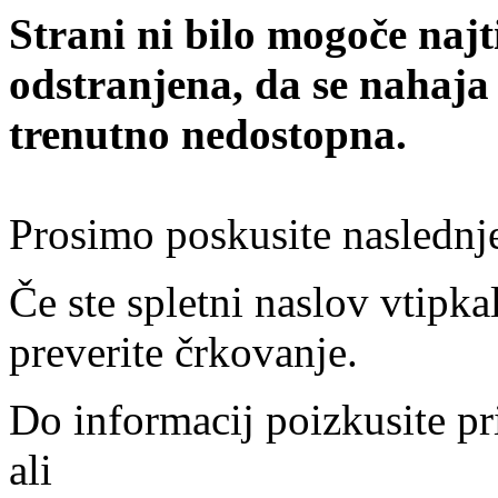
Strani ni bilo mogoče najt
odstranjena, da se nahaja
trenutno nedostopna.
Prosimo poskusite naslednj
Če ste spletni naslov vtipkal
preverite črkovanje.
Do informacij poizkusite pr
ali