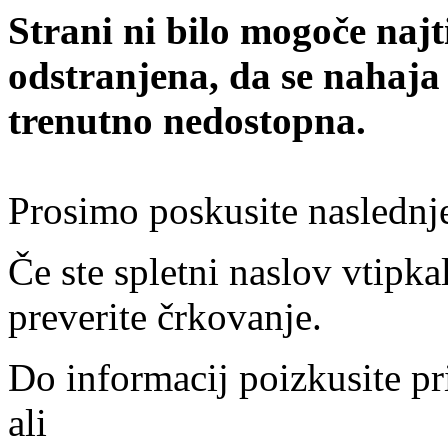
Strani ni bilo mogoče najt
odstranjena, da se nahaja
trenutno nedostopna.
Prosimo poskusite naslednj
Če ste spletni naslov vtipkal
preverite črkovanje.
Do informacij poizkusite pr
ali