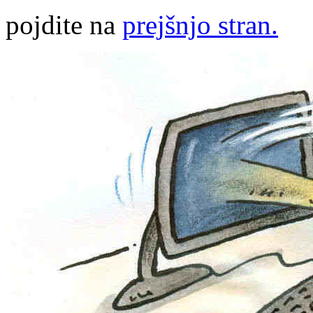
pojdite na
prejšnjo stran.