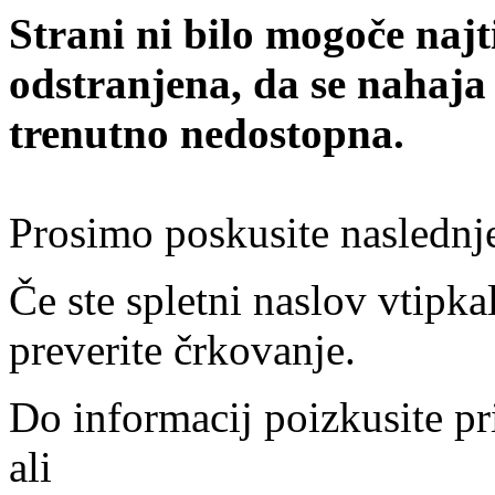
Strani ni bilo mogoče najt
odstranjena, da se nahaja
trenutno nedostopna.
Prosimo poskusite naslednj
Če ste spletni naslov vtipkal
preverite črkovanje.
Do informacij poizkusite pr
ali