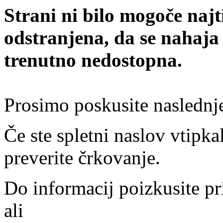
Strani ni bilo mogoče najt
odstranjena, da se nahaja
trenutno nedostopna.
Prosimo poskusite naslednj
Če ste spletni naslov vtipkal
preverite črkovanje.
Do informacij poizkusite pr
ali