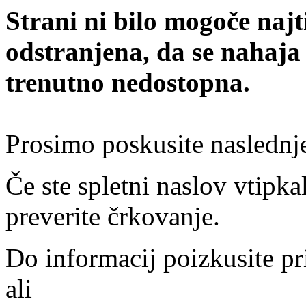
Strani ni bilo mogoče najt
odstranjena, da se nahaja
trenutno nedostopna.
Prosimo poskusite naslednj
Če ste spletni naslov vtipkal
preverite črkovanje.
Do informacij poizkusite pr
ali