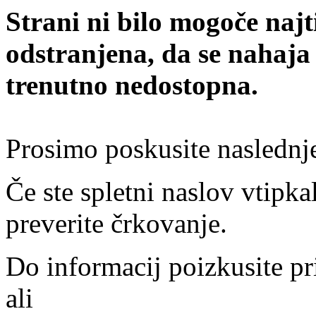
Strani ni bilo mogoče najt
odstranjena, da se nahaja
trenutno nedostopna.
Prosimo poskusite naslednj
Če ste spletni naslov vtipkal
preverite črkovanje.
Do informacij poizkusite pr
ali