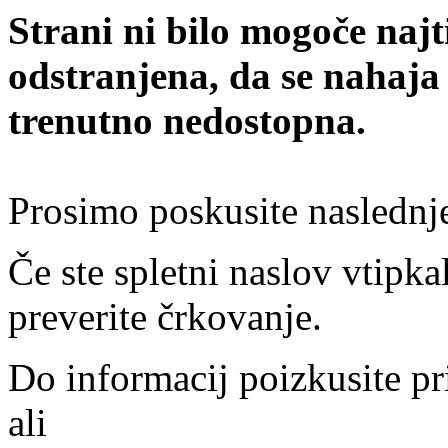
Strani ni bilo mogoče najt
odstranjena, da se nahaja
trenutno nedostopna.
Prosimo poskusite naslednj
Če ste spletni naslov vtipkal
preverite črkovanje.
Do informacij poizkusite pr
ali