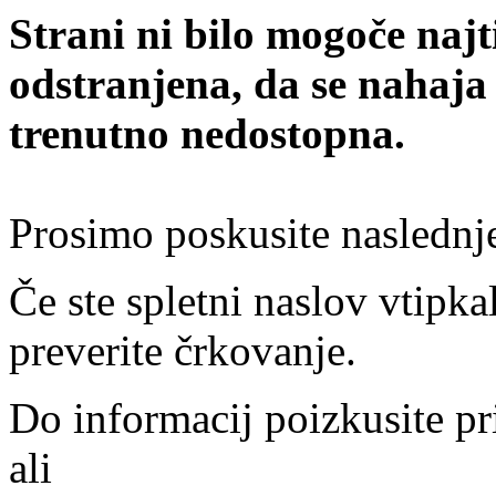
Strani ni bilo mogoče najt
odstranjena, da se nahaja
trenutno nedostopna.
Prosimo poskusite naslednj
Če ste spletni naslov vtipkal
preverite črkovanje.
Do informacij poizkusite pr
ali