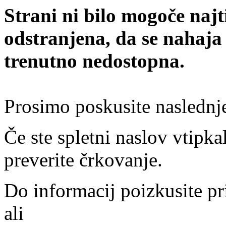
Strani ni bilo mogoče najt
odstranjena, da se nahaja
trenutno nedostopna.
Prosimo poskusite naslednj
Če ste spletni naslov vtipkal
preverite črkovanje.
Do informacij poizkusite pr
ali