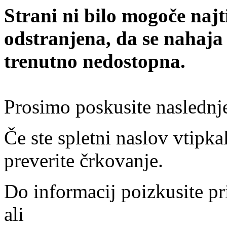
Strani ni bilo mogoče najt
odstranjena, da se nahaja
trenutno nedostopna.
Prosimo poskusite naslednj
Če ste spletni naslov vtipkal
preverite črkovanje.
Do informacij poizkusite pr
ali