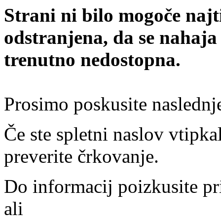
Strani ni bilo mogoče najt
odstranjena, da se nahaja
trenutno nedostopna.
Prosimo poskusite naslednj
Če ste spletni naslov vtipkal
preverite črkovanje.
Do informacij poizkusite pr
ali