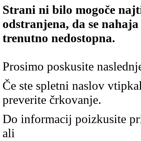
Strani ni bilo mogoče najt
odstranjena, da se nahaja
trenutno nedostopna.
Prosimo poskusite naslednj
Če ste spletni naslov vtipkal
preverite črkovanje.
Do informacij poizkusite pr
ali