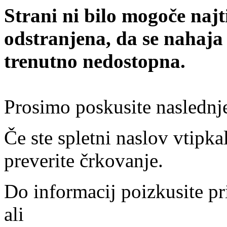
Strani ni bilo mogoče najt
odstranjena, da se nahaja
trenutno nedostopna.
Prosimo poskusite naslednj
Če ste spletni naslov vtipkal
preverite črkovanje.
Do informacij poizkusite pr
ali