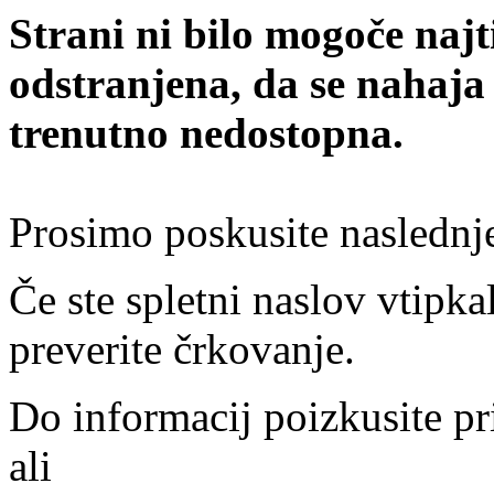
Strani ni bilo mogoče najt
odstranjena, da se nahaja
trenutno nedostopna.
Prosimo poskusite naslednj
Če ste spletni naslov vtipkal
preverite črkovanje.
Do informacij poizkusite pr
ali