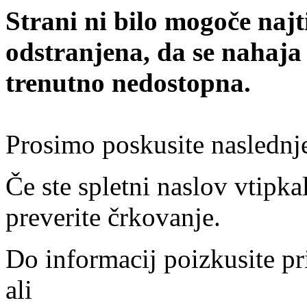
Strani ni bilo mogoče najt
odstranjena, da se nahaja
trenutno nedostopna.
Prosimo poskusite naslednj
Če ste spletni naslov vtipkal
preverite črkovanje.
Do informacij poizkusite pr
ali