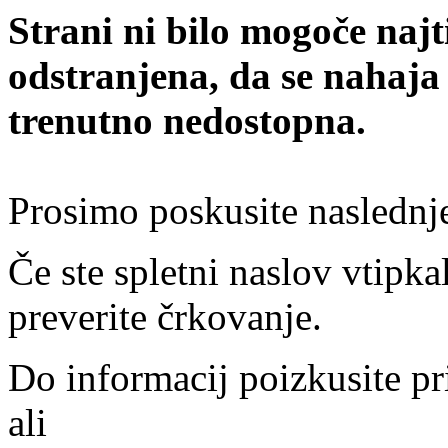
Strani ni bilo mogoče najt
odstranjena, da se nahaja
trenutno nedostopna.
Prosimo poskusite naslednj
Če ste spletni naslov vtipkal
preverite črkovanje.
Do informacij poizkusite pr
ali