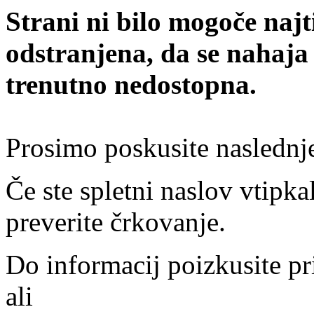
Strani ni bilo mogoče najt
odstranjena, da se nahaja
trenutno nedostopna.
Prosimo poskusite naslednj
Če ste spletni naslov vtipkal
preverite črkovanje.
Do informacij poizkusite pr
ali