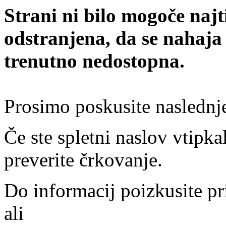
Strani ni bilo mogoče najt
odstranjena, da se nahaja
trenutno nedostopna.
Prosimo poskusite naslednj
Če ste spletni naslov vtipkal
preverite črkovanje.
Do informacij poizkusite pr
ali