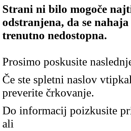
Strani ni bilo mogoče najt
odstranjena, da se nahaja
trenutno nedostopna.
Prosimo poskusite naslednj
Če ste spletni naslov vtipkal
preverite črkovanje.
Do informacij poizkusite pr
ali