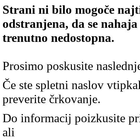
Strani ni bilo mogoče najt
odstranjena, da se nahaja
trenutno nedostopna.
Prosimo poskusite naslednj
Če ste spletni naslov vtipkal
preverite črkovanje.
Do informacij poizkusite pr
ali