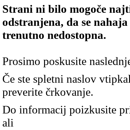
Strani ni bilo mogoče najt
odstranjena, da se nahaja
trenutno nedostopna.
Prosimo poskusite naslednj
Če ste spletni naslov vtipkal
preverite črkovanje.
Do informacij poizkusite pr
ali