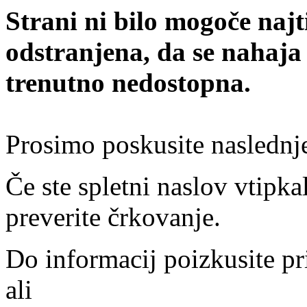
Strani ni bilo mogoče najt
odstranjena, da se nahaja
trenutno nedostopna.
Prosimo poskusite naslednj
Če ste spletni naslov vtipkal
preverite črkovanje.
Do informacij poizkusite pr
ali