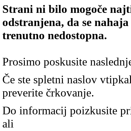
Strani ni bilo mogoče najt
odstranjena, da se nahaja
trenutno nedostopna.
Prosimo poskusite naslednj
Če ste spletni naslov vtipkal
preverite črkovanje.
Do informacij poizkusite pr
ali