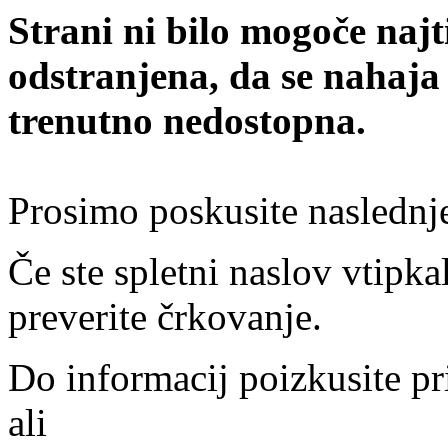
Strani ni bilo mogoče najt
odstranjena, da se nahaja
trenutno nedostopna.
Prosimo poskusite naslednj
Če ste spletni naslov vtipkal
preverite črkovanje.
Do informacij poizkusite pr
ali