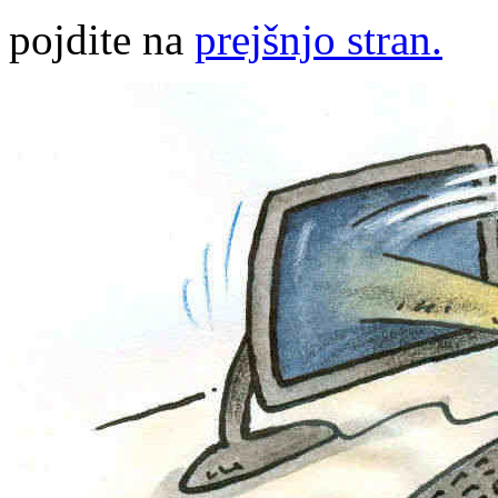
pojdite na
prejšnjo stran.