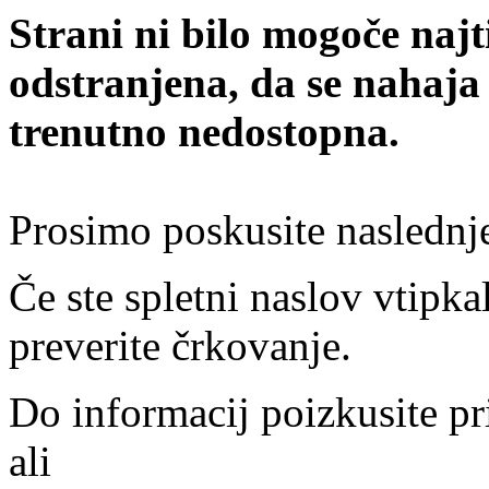
Strani ni bilo mogoče najt
odstranjena, da se nahaja
trenutno nedostopna.
Prosimo poskusite naslednj
Če ste spletni naslov vtipkal
preverite črkovanje.
Do informacij poizkusite pr
ali