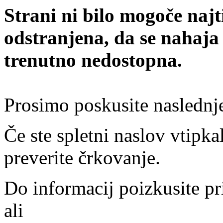
Strani ni bilo mogoče najt
odstranjena, da se nahaja
trenutno nedostopna.
Prosimo poskusite naslednj
Če ste spletni naslov vtipkal
preverite črkovanje.
Do informacij poizkusite pr
ali