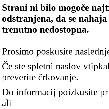
Strani ni bilo mogoče najt
odstranjena, da se nahaja
trenutno nedostopna.
Prosimo poskusite naslednj
Če ste spletni naslov vtipkal
preverite črkovanje.
Do informacij poizkusite pr
ali