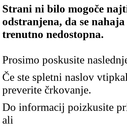
Strani ni bilo mogoče najt
odstranjena, da se nahaja
trenutno nedostopna.
Prosimo poskusite naslednj
Če ste spletni naslov vtipkal
preverite črkovanje.
Do informacij poizkusite pr
ali