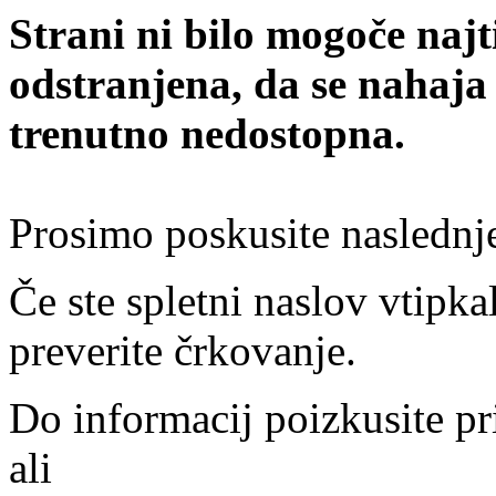
Strani ni bilo mogoče najt
odstranjena, da se nahaja
trenutno nedostopna.
Prosimo poskusite naslednj
Če ste spletni naslov vtipkal
preverite črkovanje.
Do informacij poizkusite pr
ali