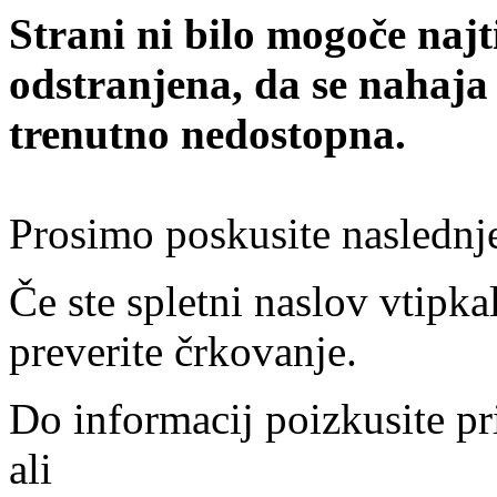
Strani ni bilo mogoče najt
odstranjena, da se nahaja
trenutno nedostopna.
Prosimo poskusite naslednj
Če ste spletni naslov vtipkal
preverite črkovanje.
Do informacij poizkusite pr
ali