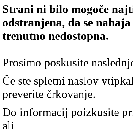
Strani ni bilo mogoče najt
odstranjena, da se nahaja
trenutno nedostopna.
Prosimo poskusite naslednj
Če ste spletni naslov vtipkal
preverite črkovanje.
Do informacij poizkusite pr
ali