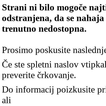
Strani ni bilo mogoče najt
odstranjena, da se nahaja
trenutno nedostopna.
Prosimo poskusite naslednj
Če ste spletni naslov vtipkal
preverite črkovanje.
Do informacij poizkusite pr
ali