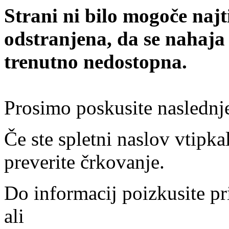
Strani ni bilo mogoče najt
odstranjena, da se nahaja
trenutno nedostopna.
Prosimo poskusite naslednj
Če ste spletni naslov vtipkal
preverite črkovanje.
Do informacij poizkusite pr
ali