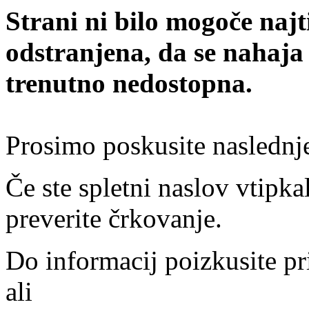
Strani ni bilo mogoče najt
odstranjena, da se nahaja
trenutno nedostopna.
Prosimo poskusite naslednj
Če ste spletni naslov vtipkal
preverite črkovanje.
Do informacij poizkusite pr
ali