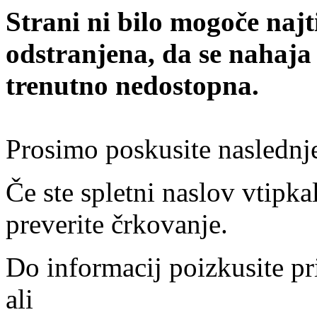
Strani ni bilo mogoče najt
odstranjena, da se nahaja
trenutno nedostopna.
Prosimo poskusite naslednj
Če ste spletni naslov vtipkal
preverite črkovanje.
Do informacij poizkusite pr
ali