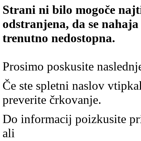
Strani ni bilo mogoče najt
odstranjena, da se nahaja
trenutno nedostopna.
Prosimo poskusite naslednj
Če ste spletni naslov vtipkal
preverite črkovanje.
Do informacij poizkusite pr
ali