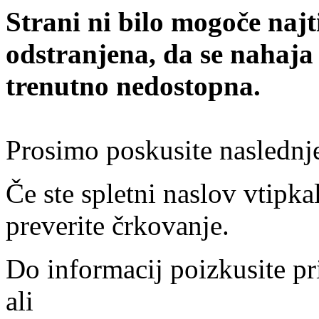
Strani ni bilo mogoče najt
odstranjena, da se nahaja
trenutno nedostopna.
Prosimo poskusite naslednj
Če ste spletni naslov vtipkal
preverite črkovanje.
Do informacij poizkusite pr
ali