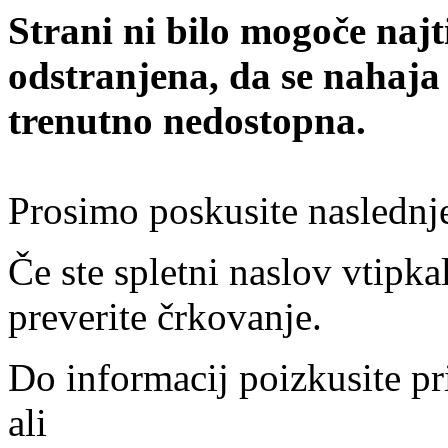
Strani ni bilo mogoče najt
odstranjena, da se nahaja
trenutno nedostopna.
Prosimo poskusite naslednj
Če ste spletni naslov vtipkal
preverite črkovanje.
Do informacij poizkusite pr
ali