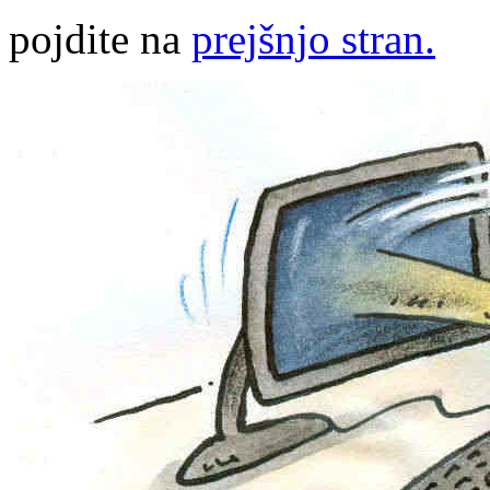
pojdite na
prejšnjo stran.