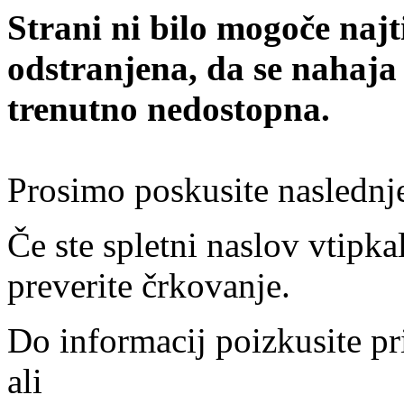
Strani ni bilo mogoče najt
odstranjena, da se nahaja
trenutno nedostopna.
Prosimo poskusite naslednj
Če ste spletni naslov vtipkal
preverite črkovanje.
Do informacij poizkusite pr
ali