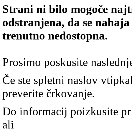
Strani ni bilo mogoče najt
odstranjena, da se nahaja
trenutno nedostopna.
Prosimo poskusite naslednj
Če ste spletni naslov vtipkal
preverite črkovanje.
Do informacij poizkusite pr
ali