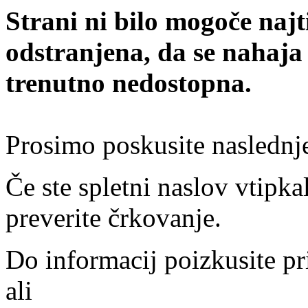
Strani ni bilo mogoče najt
odstranjena, da se nahaja
trenutno nedostopna.
Prosimo poskusite naslednj
Če ste spletni naslov vtipkal
preverite črkovanje.
Do informacij poizkusite pr
ali