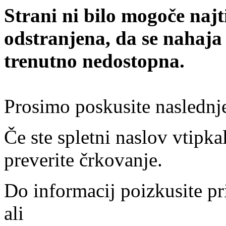
Strani ni bilo mogoče najt
odstranjena, da se nahaja
trenutno nedostopna.
Prosimo poskusite naslednj
Če ste spletni naslov vtipkal
preverite črkovanje.
Do informacij poizkusite pr
ali