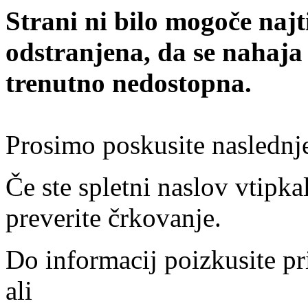
Strani ni bilo mogoče najt
odstranjena, da se nahaja
trenutno nedostopna.
Prosimo poskusite naslednj
Če ste spletni naslov vtipkal
preverite črkovanje.
Do informacij poizkusite pr
ali