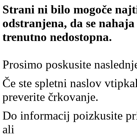
Strani ni bilo mogoče najt
odstranjena, da se nahaja
trenutno nedostopna.
Prosimo poskusite naslednj
Če ste spletni naslov vtipkal
preverite črkovanje.
Do informacij poizkusite pr
ali