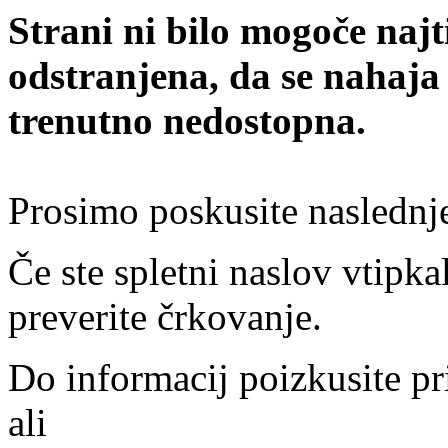
Strani ni bilo mogoče najt
odstranjena, da se nahaja
trenutno nedostopna.
Prosimo poskusite naslednj
Če ste spletni naslov vtipkal
preverite črkovanje.
Do informacij poizkusite pr
ali